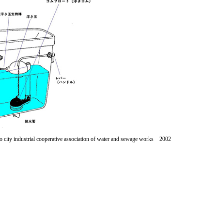
city industrial cooperative association of water and sewage works 2002