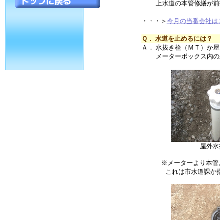
上水道の本管修繕が前提
・・・＞
今月の当番会社は
Ｑ． 水道を止めるには？
Ａ． 水抜き栓（ＭＴ）か
メーターボックス内の
屋外水
※メーターより本管
これは市水道課か指