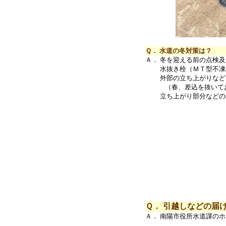
Ｑ． 水道の冬対策は？
Ａ． 冬を迎える前の点検
水抜き栓（ＭＴ型不凍栓
外部の立ち上がりなどに
（春、差込を抜いてお
立ち上がり部分などの保
Ｑ． 引越しなどの届
Ａ． 南陽市役所水道課の