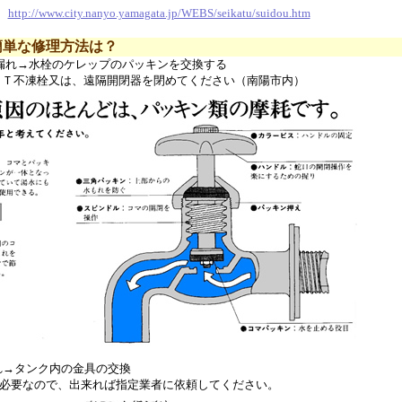
ジ
http://www.city.nanyo.yamagata.jp/WEBS/seikatu/suidou.htm
簡単な修理方法は？
水漏れ→水栓のケレップのパッキンを交換する
又は、遠隔開閉器を閉めてください（南陽市内）
れ→タンク内の金具の交換
で、出来れば指定業者に依頼してください。