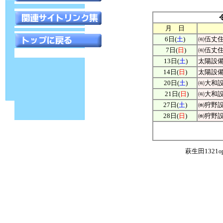
月 日
6日
(
土
)
㈲伍丈
7日(
日
)
㈲伍丈
13日(
土
)
太陽設
14日(
日
)
太陽設
20日
(
土
)
㈲大和
21日
(
日
)
㈲大和
27日
(
土
)
㈱狩野
28日
(
日
)
㈱狩野
萩生田1321
o